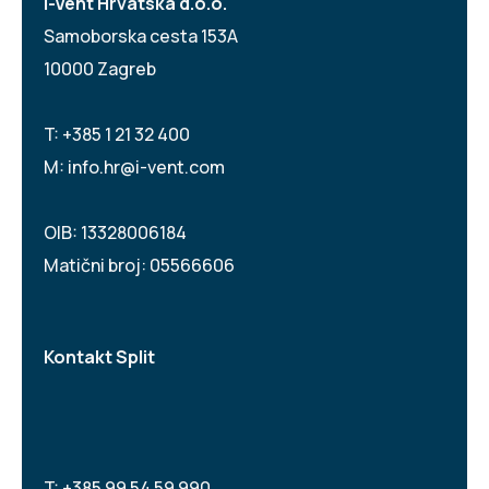
i-Vent Hrvatska d.o.o.
Samoborska cesta 153A
10000 Zagreb
T:
+385 1 21 32 400
M:
info.hr@i-vent.com
OIB: 13328006184
Matični broj: 05566606
Kontakt Split
T:
+385 99 54 59 990