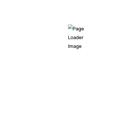
 učvršćuje svoju poziciju vodećeg pružatelja ventilacijski
t, gdje će i na inozemnim tržištima postavljati najviše standa
za zdrav i kvalitetan život.
sebin
28. 03. 2025
2025
Prava vrijedno
ent i ove godine
su uvijek ljudi
57. sajmu MOS
Prav zato i-Vent s svo
a i-Vent ponovno će
široko paleto sponzo