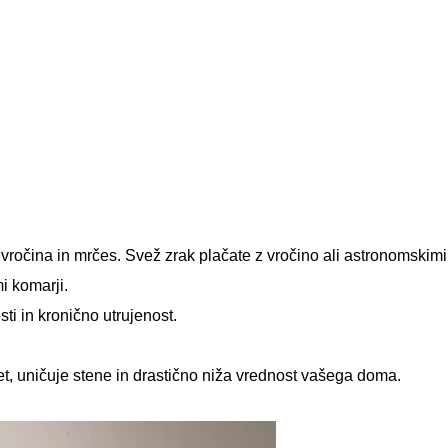
 vročina in mrčes. Svež zrak plačate z vročino ali astronomskimi
i komarji.
i in kronično utrujenost.
t, uničuje stene in drastično niža vrednost vašega doma.