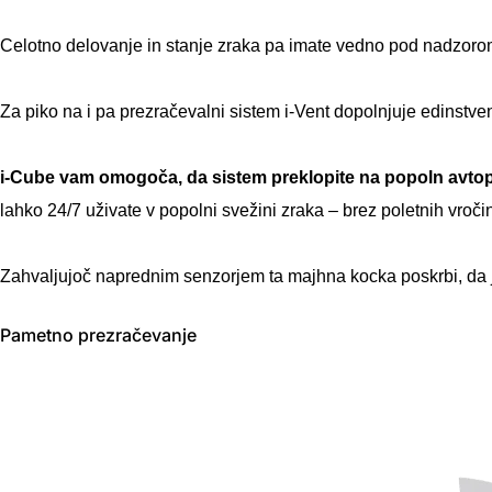
Celotno delovanje in stanje zraka pa imate vedno pod nadzorom
Za piko na i pa prezračevalni sistem i-Vent dopolnjuje edinst
i-Cube vam omogoča, da sistem preklopite na popoln avtop
lahko 24/7 uživate v popolni svežini zraka – brez poletnih vroč
Zahvaljujoč naprednim senzorjem ta majhna kocka poskrbi, da 
Pametno prezračevanje