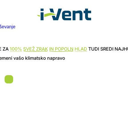
ševanje
E ZA
100%
SVEŽ ZRAK
IN POPOLN
HLAD
TUDI SREDI NAJH
bremeni vašo klimatsko napravo
ljudi si trenutno ogleduje aktualno ponudbo