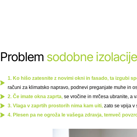
Problem
sodobne izolacije
1. Ko hišo zatesnite z novimi okni in fasado, ta izgubi
računi za klimatsko napravo, podnevi preganjate muhe in ose
2. Če imate okna zaprta,
se vročine in mrčesa ubranite, a v
3. Vlaga v zaprtih prostorih nima kam uiti,
zato se vpija v 
4. Plesen pa ne ogroža le vašega zdravja, temveč povz