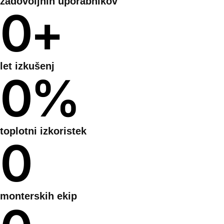
zadovoljnih uporabnikov
0
+
let izkušenj
0
%
toplotni izkoristek
0
monterskih ekip