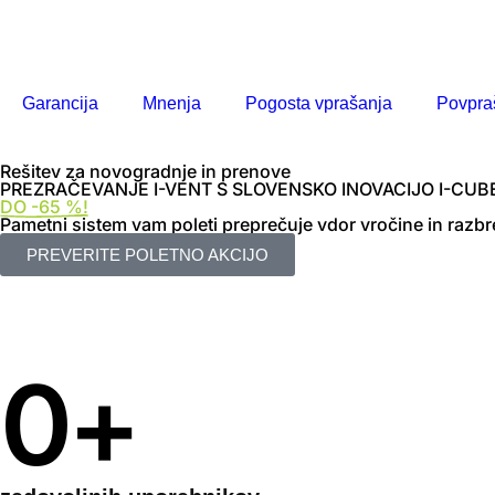
Garancija
Mnenja
Pogosta vprašanja
Povpra
Rešitev za novogradnje in prenove
PREZRAČEVANJE I-VENT S SLOVENSKO INOVACIJO I-CUB
DO -65 %!
Pametni sistem vam poleti preprečuje vdor vročine in raz
PREVERITE POLETNO AKCIJO
0
+