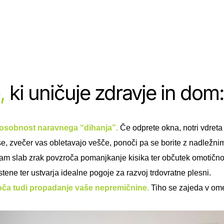
,
ki uničuje zdravje in dom:
 sposobnost naravnega “dihanja”.
Če odprete okna, notri vdreta
, zvečer vas obletavajo vešče, ponoči pa se borite z nadležnim
am slab zrak povzroča pomanjkanje kisika ter občutek omotičnost
stene ter ustvarja idealne pogoje za razvoj trdovratne plesni.
roča tudi propadanje vaše nepremičnine.
Tiho se zajeda v ome