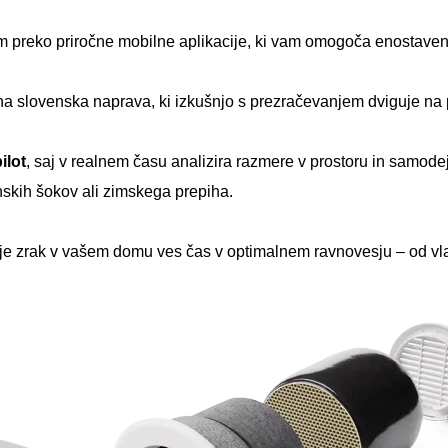
 preko priročne mobilne aplikacije, ki vam omogoča enostaven 
vena slovenska naprava, ki izkušnjo s prezračevanjem dviguje n
ilot
, saj v realnem času analizira razmere v prostoru in samode
inskih šokov ali zimskega prepiha.
je zrak v vašem domu ves čas v optimalnem ravnovesju – od vla