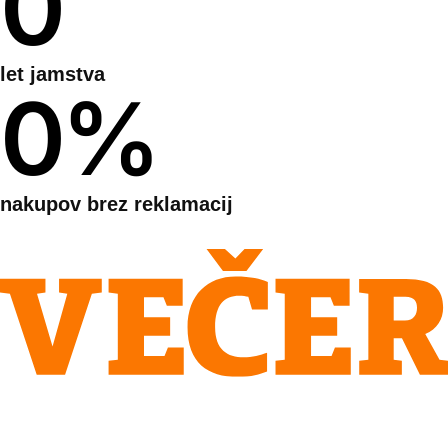
0
let jamstva
0
%
nakupov brez reklamacij